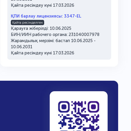
Қайта ресімдеу күні 17.03.2026
ҚПИ барлау лицензиясы: 3347-EL
Қайта ресімделген
Қарауға жіберілді: 10.06.2025
БИН/ИИН рабочего органа: 231040007978
Жарамдылық мерзімі: бастап 10.06.2025 -
10.06.2031
Қайта ресімдеу күні 17.03.2026