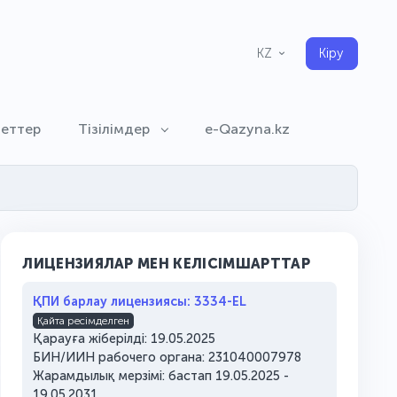
Кіру
KZ
меттер
Тізілімдер
e-Qazyna.kz
ЛИЦЕНЗИЯЛАР МЕН КЕЛІСІМШАРТТАР
ҚПИ барлау лицензиясы: 3334-EL
Қайта ресімделген
Қарауға жіберілді: 19.05.2025
БИН/ИИН рабочего органа: 231040007978
Жарамдылық мерзімі: бастап 19.05.2025 -
19.05.2031