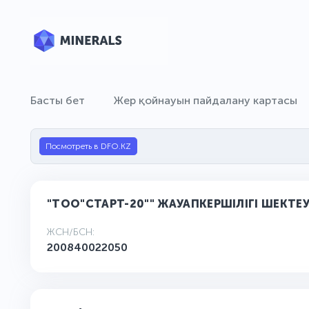
Басты бет
Жер қойнауын пайдалану картасы
Посмотреть в DFO.KZ
"ТОО"СТАРТ-20"" ЖАУАПКЕРШІЛІГІ ШЕКТЕУЛ
ЖСН/БСН:
200840022050