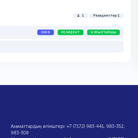
1
Резиденттер:1
100%
РЕЗИДЕНТ
ҚҰРЫЛТАЙШЫ
Азаматтардың өтініштері: +7 (7172) 983-441, 983-352,
983-308