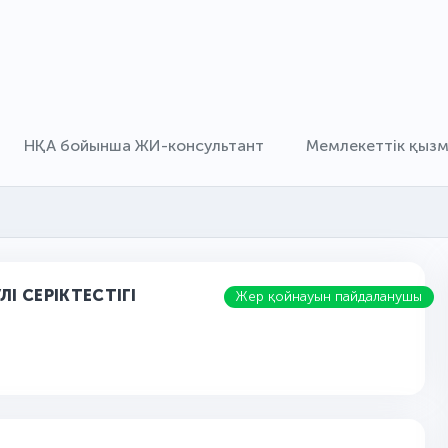
НҚА бойынша ЖИ-консультант
Мемлекеттік қыз
І СЕРІКТЕСТІГІ
Жер қойнауын пайдаланушы