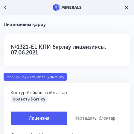
Лицензияны қарау
№1321-EL ҚПИ барлау лицензиясы,
07.06.2021
Жер қойнауын пайдаланушыға өту
Контур бойынша облыстар
область Жетісу
Лицензия
Картадағы блоктар