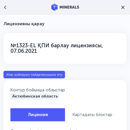
Лицензияны қарау
№1323-EL ҚПИ барлау лицензиясы,
07.06.2021
Жер қойнауын пайдаланушыға өту
Контур бойынша облыстар
Актюбинская область
Лицензия
Картадағы блоктар