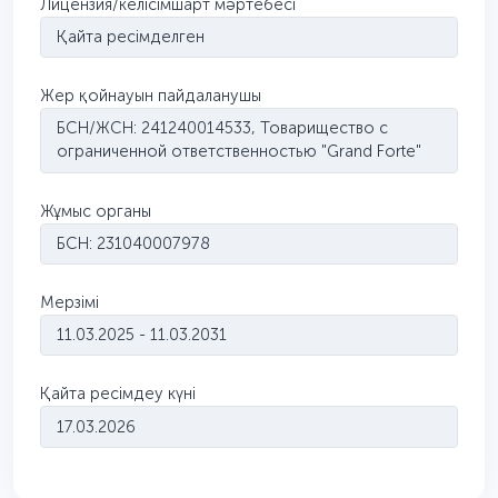
Лицензия/келісімшарт мәртебесі
Қайта ресімделген
Жер қойнауын пайдаланушы
БСН/ЖСН: 241240014533, Товарищество с
ограниченной ответственностью "Grand Forte"
Жұмыс органы
БСН: 231040007978
Мерзімі
11.03.2025 - 11.03.2031
Қайта ресімдеу күні
17.03.2026