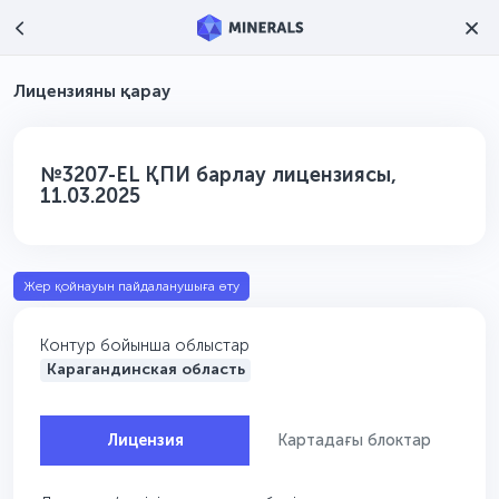
Лицензияны қарау
№3207-EL ҚПИ барлау лицензиясы,
11.03.2025
Жер қойнауын пайдаланушыға өту
Контур бойынша облыстар
Карагандинская область
Лицензия
Картадағы блоктар