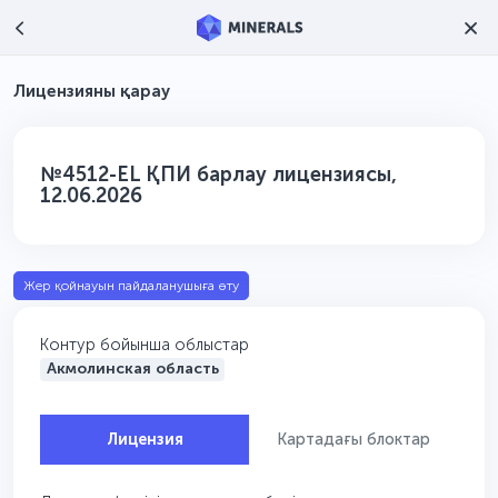
Лицензияны қарау
№4512-EL ҚПИ барлау лицензиясы,
12.06.2026
Жер қойнауын пайдаланушыға өту
Контур бойынша облыстар
Акмолинская область
Лицензия
Картадағы блоктар