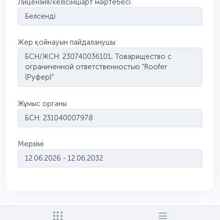
Лицензия/келісімшарт мәртебесі
Белсенді
Жер қойнауын пайдаланушы
БСН/ЖСН: 230740036101, Товарищество с
ограниченной ответственностью "Roofer
(Руфер)"
Жұмыс органы
БСН: 231040007978
Мерзімі
12.06.2026 - 12.06.2032