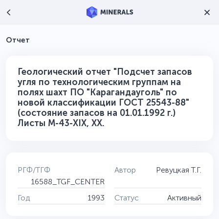
Отчет
Геологический отчет "Подсчет запасов
угля по технологическим группам на
полях шахт ПО "Карагандауголь" по
новой классификации ГОСТ 25543-88"
(состояние запасов на 01.01.1992 г.)
Листы М-43-XIX, XX.
РГФ/ТГФ
Автор
Ревуцкая Т.Г.
16588_TGF_CENTER
Год
1993
Статус
Активный