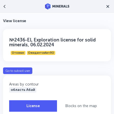
View license
№2436-EL Exploration license for solid
minerals, 06.02.2024
Отозван
ОжидаетсяАктЛО
Go to subsoil user
Areas by contour
область Абай
License
Blocks on the map