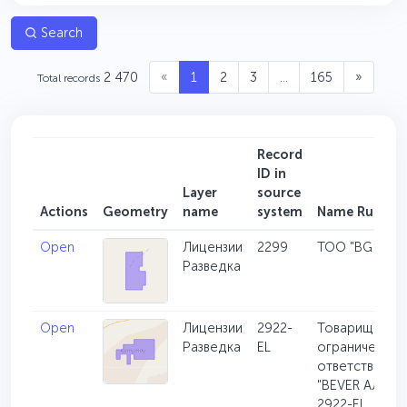
Search
2 470
«
1
2
3
...
165
»
Total records
Record
ID in
Layer
source
Actions
Geometry
name
system
Name Rus.
Open
Лицензии
2299
ТОО "BG Meta
Разведка
Open
Лицензии
2922-
Товарищество
Разведка
EL
ограниченной
ответственно
"BEVER АЛТЫН
2922-EL