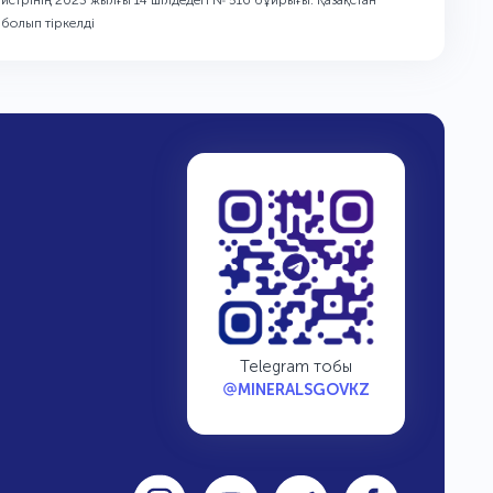
трінің 2023 жылғы 14 шілдедегі № 516 бұйрығы. Қазақстан
болып тіркелді
Telegram тобы
MINERALSGOVKZ