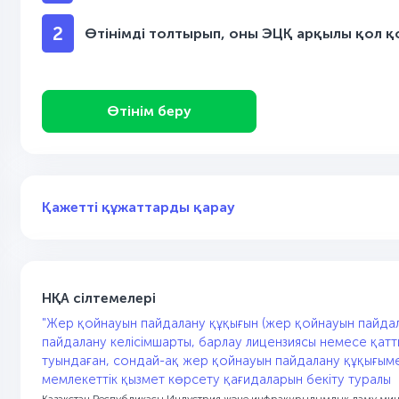
2
Өтінімді толтырып, оны ЭЦҚ арқылы қол 
Өтінім беру
Қажетті құжаттарды қарау
НҚА сілтемелері
"Жер қойнауын пайдалану құқығын (жер қойнауын пайдал
пайдалану келісімшарты, барлау лицензиясы немесе қатт
туындаған, сондай-ақ жер қойнауын пайдалану құқығыме
мемлекеттік қызмет көрсету қағидаларын бекіту туралы