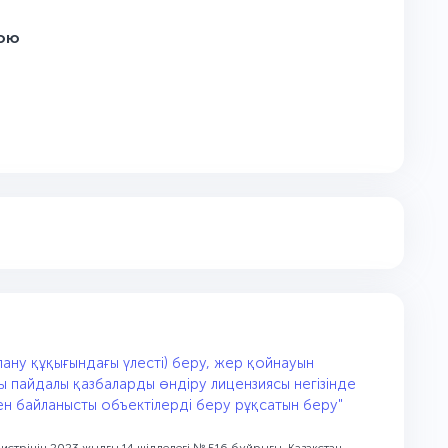
қою
ану құқығындағы үлесті) беру, жер қойнауын
ы пайдалы қазбаларды өндіру лицензиясы негізінде
н байланысты объектілерді беру рұқсатын беру"