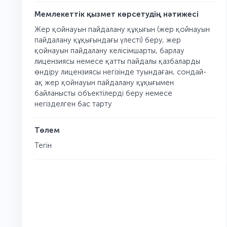
Мемлекеттік қызмет көрсетудің нәтижесі
Жер қойнауын пайдалану құқығын (жер қойнауын
пайдалану құқығындағы үлесті) беру, жер
қойнауын пайдалану келісімшарты, барлау
лицензиясы немесе қатты пайдалы қазбаларды
өндіру лицензиясы негізінде туындаған, сондай-
ақ жер қойнауын пайдалану құқығымен
байланысты объектілерді беру немесе
негізделген бас тарту
Төлем
Тегін