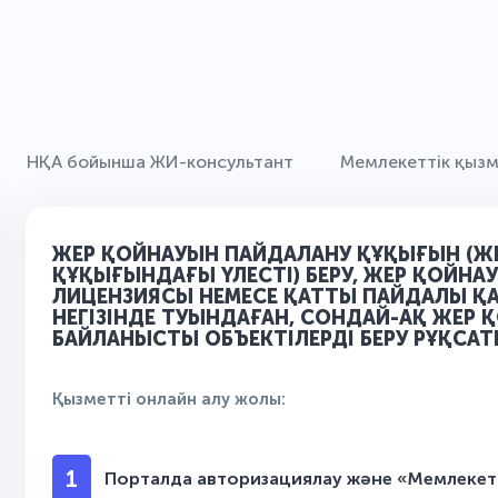
НҚА бойынша ЖИ-консультант
Мемлекеттік қыз
ЖЕР ҚОЙНАУЫН ПАЙДАЛАНУ ҚҰҚЫҒЫН (Ж
ҚҰҚЫҒЫНДАҒЫ ҮЛЕСТІ) БЕРУ, ЖЕР ҚОЙНА
ЛИЦЕНЗИЯСЫ НЕМЕСЕ ҚАТТЫ ПАЙДАЛЫ Қ
НЕГІЗІНДЕ ТУЫНДАҒАН, СОНДАЙ-АҚ ЖЕР
БАЙЛАНЫСТЫ ОБЪЕКТІЛЕРДІ БЕРУ РҰҚСАТ
Қызметті онлайн алу жолы:
1
Порталда авторизациялау және «Мемлекетт