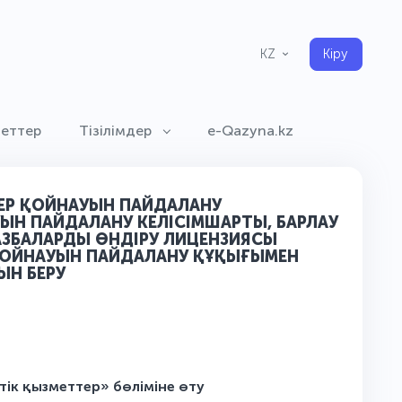
Кіру
KZ
меттер
Тізілімдер
e-Qazyna.kz
ЕР ҚОЙНАУЫН ПАЙДАЛАНУ
УЫН ПАЙДАЛАНУ КЕЛІСІМШАРТЫ, БАРЛАУ
АЗБАЛАРДЫ ӨНДІРУ ЛИЦЕНЗИЯСЫ
 ҚОЙНАУЫН ПАЙДАЛАНУ ҚҰҚЫҒЫМЕН
ЫН БЕРУ
ік қызметтер» бөліміне өту