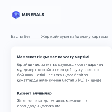
Басты бет
Жер қойнауын пайдалану картасы
Мемлекеттік қызмет көрсету мерзімі
бір ай ішінде, ал ұлттық қауіпсіздік органдарының
мүдделерін қозғайтын жер қойнауы учаскелері
бойынша – өтініш пен оған қоса берілген
құжаттарды алған күннен бастап 3 (үш) ай ішінде
Қызмет алушылар
Жеке және заңды тұлғалар, мемлекеттік
органдарды қоспағанда