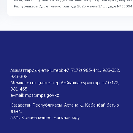
Қазақстан Республикасы Индустрия және инфрақұрылымдық даму минис
Республикасы Әділет министрлігінде 2023 жылғы 17 шілдеде № 33094 
Азаматтардың өтініштері: +7 (7172) 983-441, 983-352,
983-308
Мемлекеттік қызметтер бойынша сұрақтар: +7 (7172)
981-465
e-mail:
mps@mps.gov.kz
Қазақстан Республикасы, Астана қ., Қабанбай батыр
даңғ.,
32/1, Қонаев көшесі жағынан кіру