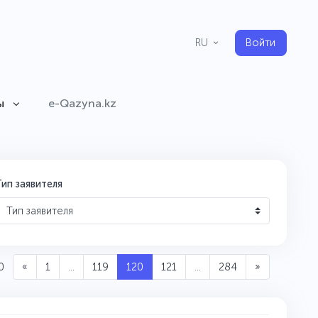
Войти
RU
ы
e-Qazyna.kz
Тип заявителя
Тип заявителя
0
«
1
...
119
120
121
...
284
»