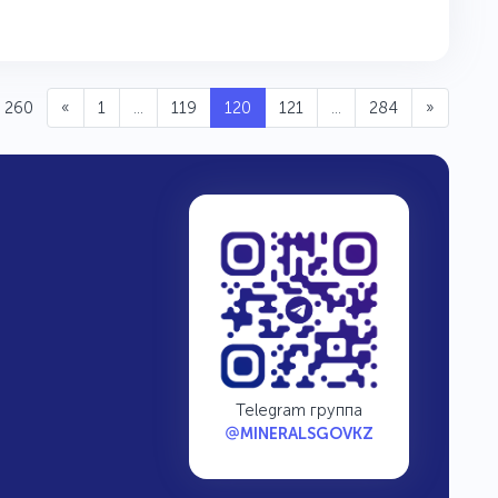
 260
«
1
...
119
120
121
...
284
»
Telegram группа
MINERALSGOVKZ