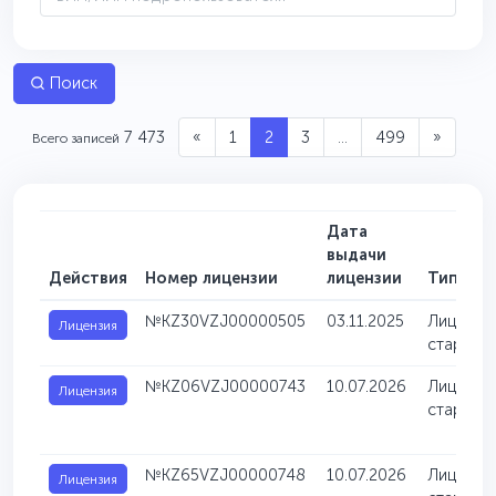
Поиск
7 473
«
1
2
3
...
499
»
Всего записей
Дата
выдачи
Действия
Номер лицензии
лицензии
Тип лиц
№KZ30VZJ00000505
03.11.2025
Лицензия
Лицензия
старате
№KZ06VZJ00000743
10.07.2026
Лицензия
Лицензия
старате
№KZ65VZJ00000748
10.07.2026
Лицензия
Лицензия